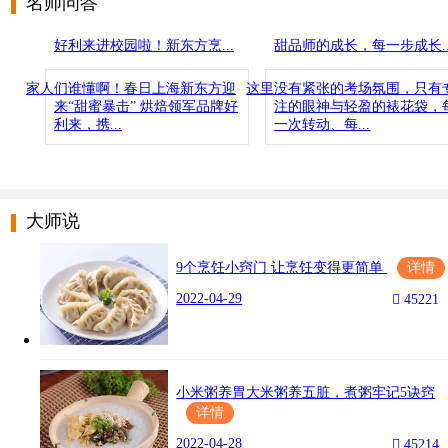
名师问答
好利来进校园啦！新东方烹...
甜品师的成长，每一步成长..
家人们谁懂啊！春日上海新东方迎
这里没有紧张的考场氛围，只有
来“甜蜜暴击” 烘焙领军品牌好
注的眼神与轻盈的裱花袋，
利来，携...
一次转动、每...
大师说
9个烹饪小窍门 让烹饪变得更简单
详情
2022-04-29

45221
小米粥养胃大米粥养五脏，煮粥牢记5诀窍
详情
2022-04-28

45214